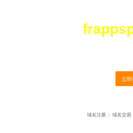
frapps
您所访问的域名正在
This domain name is current
立即购
域名注册
域名交易
|