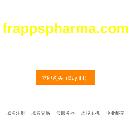
frappspharma.com
您所访问的域名正在西部数码（west.cn）出售！
main name is currently for sale on the west.cn, Buy
立即购买（Buy it !）
域名注册
域名交易
云服务器
虚拟主机
企业邮箱
|
|
|
|