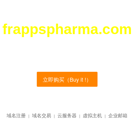
frappspharma.com
您所访问的域名正在西部数码（west.cn）出售！
main name is currently for sale on the west.cn, Buy
立即购买（Buy it !）
域名注册
域名交易
云服务器
虚拟主机
企业邮箱
|
|
|
|