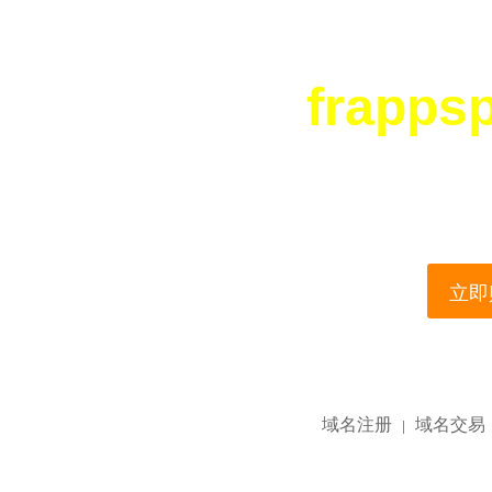
frapps
您所访问的域名正在
This domain name is current
立即购
域名注册
域名交易
|