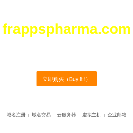
frappspharma.com
您所访问的域名正在西部数码（west.cn）出售！
main name is currently for sale on the west.cn, Buy
立即购买（Buy it !）
域名注册
域名交易
云服务器
虚拟主机
企业邮箱
|
|
|
|