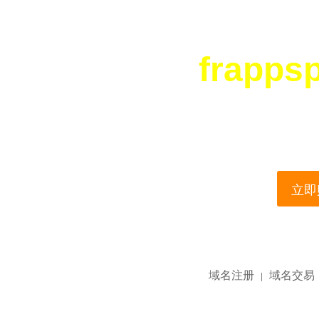
frapps
您所访问的域名正在
This domain name is current
立即购
域名注册
域名交易
|