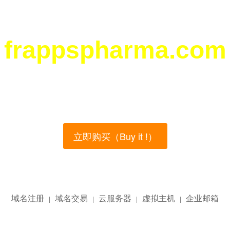
frappspharma.com
您所访问的域名正在西部数码（west.cn）出售！
main name is currently for sale on the west.cn, Buy
立即购买（Buy it !）
域名注册
域名交易
云服务器
虚拟主机
企业邮箱
|
|
|
|